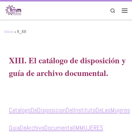
Saltar al contenido
Search
Men
Inicio
»
8_XIII
XIII. El catálogo de disposición y
guía de archivo documental.
CatalogoDeDisposicionDelInstitutoDeLasMujeres
GuiaDeArchivoDocumentalIMMUJERES