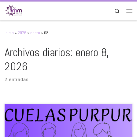
Saltar al contenido
Search
Men
Inicio
»
2026
»
enero
»
08
Archivos diarios:
enero 8,
2026
2 entradas
Protocolo Para la Atención Integral de Mujeres Víctimas de Violencia