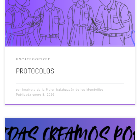
de Género Protocolo para prevenir atender, sancionar y erradicar los
casos de hostigamiento sexual y acoso sexual en la Administración
Pública del Estado de Jalisco. Protocolo Cero Ixtlahuacán de los
Membrillos, Jalisco.
UNCATEGORIZED
PROTOCOLOS
por
Instituto de la Mujer Ixtlahuacán de los Membrillos
Publicada
enero 8, 2026