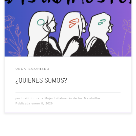
El Instituto Municipal de las Mujeres de Ixtlahuacán de los
Membrillos, Jalisco ejecuta diversas acciones y coadyuva con
diferentes sectores públicos y sociales, a fin de propiciar la igualdad
de oportunidades entre el hombre y la mujer en el ámbito productivo
y fomentar una cultura de respeto a la dignidad […]
UNCATEGORIZED
¿QUIENES SOMOS?
por
Instituto de la Mujer Ixtlahuacán de los Membrillos
Publicada
enero 8, 2026