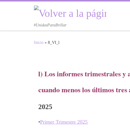
Saltar al contenido
#UnidasParaBrillar
Inicio
»
8_VI_l
l) Los informes trimestrales y 
cuando menos los últimos tres 
2025
•
Primer Trimestre 2025