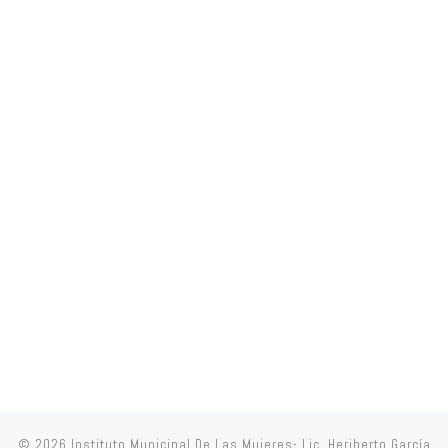
© 2026
Instituto Municipal De Las Mujeres- Lic. Heriberto García