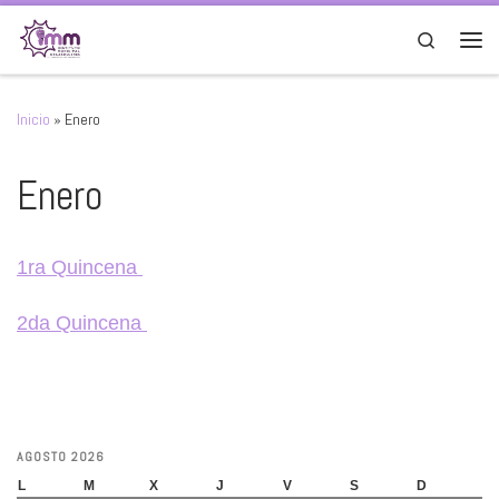
Saltar al contenido
Search
Men
Inicio
»
Enero
Enero
1ra Quincena
2da Quincena
AGOSTO 2026
L
M
X
J
V
S
D