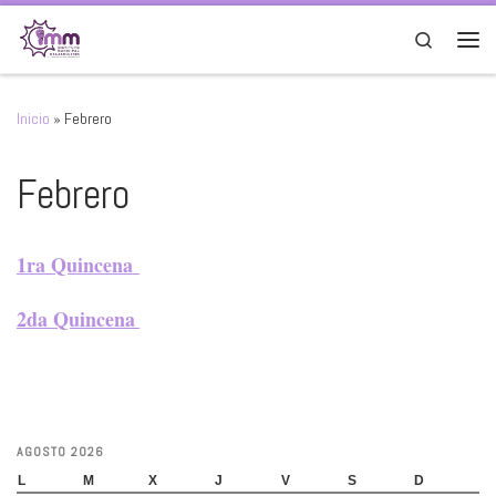
Saltar al contenido
Search
Men
Inicio
»
Febrero
Febrero
1ra Quincena
2da Quincena
AGOSTO 2026
L
M
X
J
V
S
D