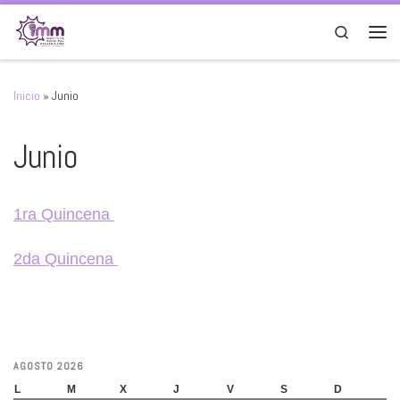
Saltar al contenido
Search
Men
Inicio
»
Junio
Junio
1ra Quincena
2da Quincena
AGOSTO 2026
L
M
X
J
V
S
D