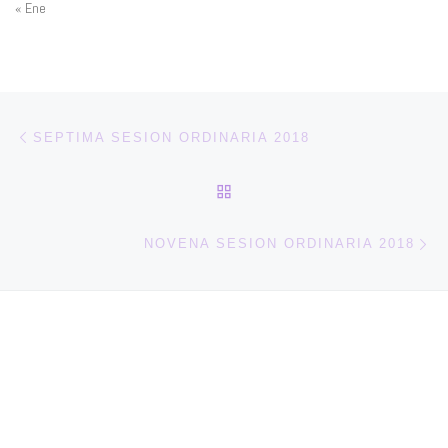
« Ene
Navegación de entradas
Entrada anterior
SEPTIMA SESION ORDINARIA 2018
VOLVER A LA LISTA DE 
En
NOVENA SESION ORDINARIA 2018