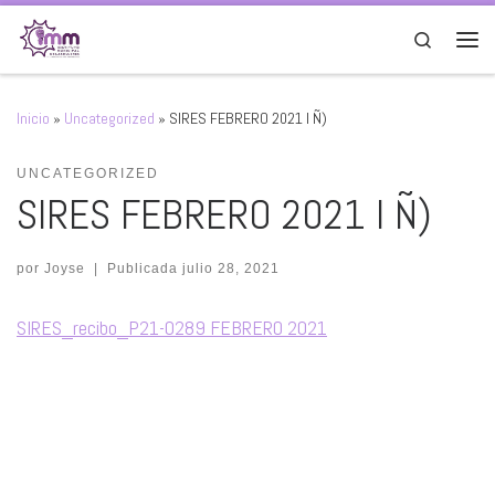
Saltar al contenido
Search
Men
Inicio
»
Uncategorized
»
SIRES FEBRERO 2021 I Ñ)
UNCATEGORIZED
SIRES FEBRERO 2021 I Ñ)
por
Joyse
|
Publicada
julio 28, 2021
SIRES_recibo_P21-0289 FEBRERO 2021