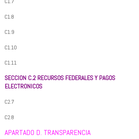
C1.7
C1.8
C1.9
C1.10
C1.11
SECCION C.2 RECURSOS FEDERALES Y PAGOS
ELECTRONICOS
C2.7
C2.8
APARTADO D. TRANSPARENCIA