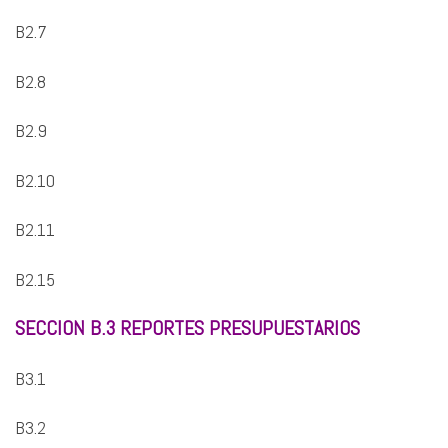
B2.7
B2.8
B2.9
B2.10
B2.11
B2.15
SECCION B.3 REPORTES PRESUPUESTARIOS
B3.1
B3.2