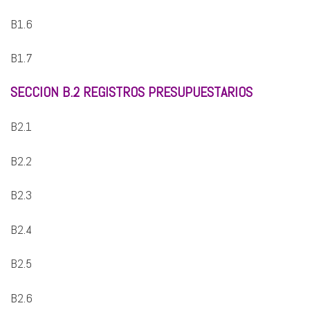
B1.6
B1.7
SECCION B.2 REGISTROS PRESUPUESTARIOS
B2.1
B2.2
B2.3
B2.4
B2.5
B2.6