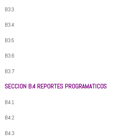
B3.3
B3.4
B3.5
B3.6
B3.7
SECCION B.4 REPORTES PROGRAMATICOS
B4.1
B4.2
B4.3