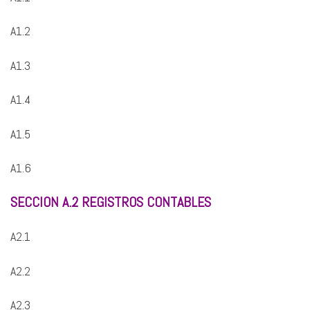
A1.2
A1.3
A1.4
A1.5
A1.6
SECCION A.2 REGISTROS CONTABLES
A2.1
A2.2
A2.3