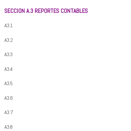
SECCION A.3 REPORTES CONTABLES
A3.1
A3.2
A3.3
A3.4
A3.5
A3.6
A3.7
A3.8